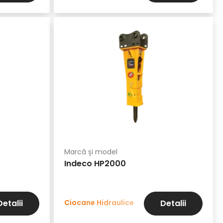
Marcă și model
Indeco HP2000
Ciocane Hidraulice
Detalii
Detalii