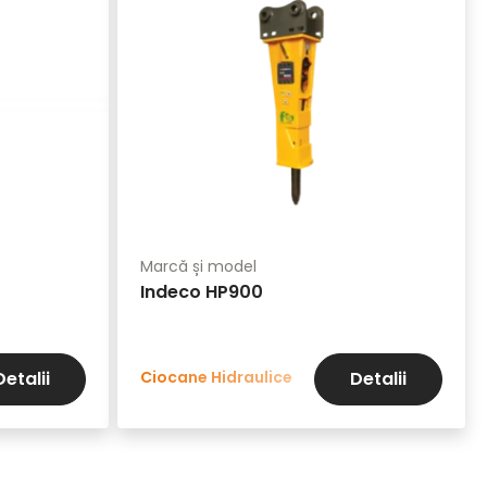
Marcă și model
Indeco HP900
Ciocane Hidraulice
Detalii
Detalii