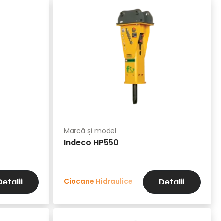
Marcă și model
Indeco HP550
Ciocane Hidraulice
Detalii
Detalii