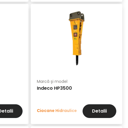
Marcă și model
Indeco HP3500
Ciocane Hidraulice
Detalii
Detalii