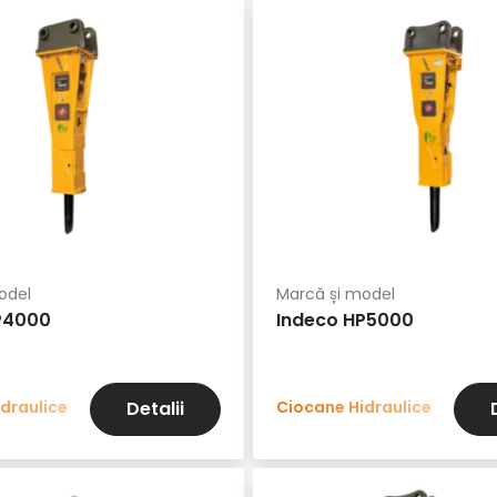
odel
Marcă și model
P4000
Indeco HP5000
draulice
Ciocane Hidraulice
Detalii