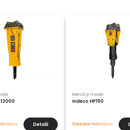
odel
Marcă și model
P12000
Indeco HP150
draulice
Ciocane Hidraulice
Detalii