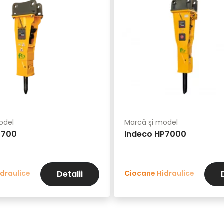
odel
Marcă și model
P700
Indeco HP7000
draulice
Ciocane Hidraulice
Detalii