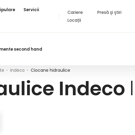
ipulare
Servicii
Cariere
Presă și știri
Locații
pamente second hand
te
Indeco
Ciocane hidraulice
aulice Indeco