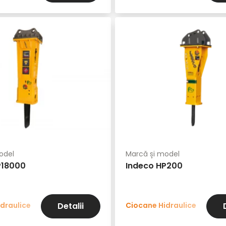
odel
Marcă și model
P18000
Indeco HP200
draulice
Ciocane Hidraulice
Detalii