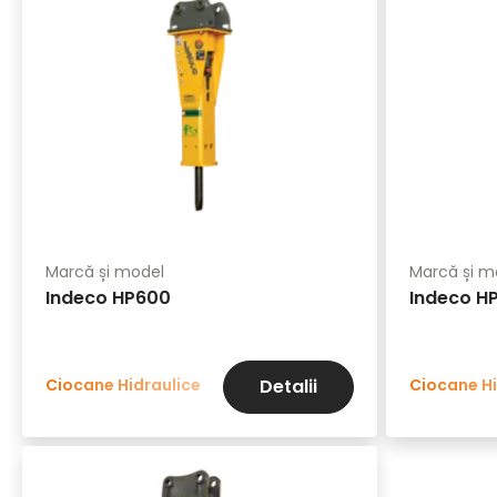
Marcă și model
Marcă și m
Indeco HP600
Indeco H
Ciocane Hidraulice
Ciocane Hi
Detalii