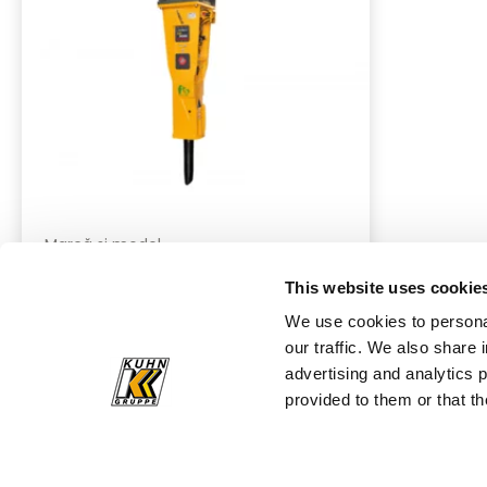
Marcă și model
Indeco HP9000
This website uses cookie
We use cookies to personal
our traffic. We also share 
Ciocane Hidraulice
Detalii
advertising and analytics 
provided to them or that th