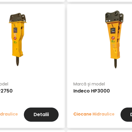
odel
Marcă și model
P2750
Indeco HP3000
draulice
Ciocane Hidraulice
Detalii