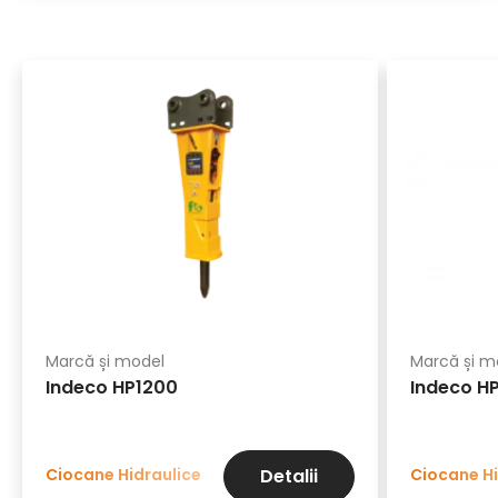
Marcă și model
Marcă și m
Indeco HP1200
Indeco H
Ciocane Hidraulice
Ciocane Hi
Detalii