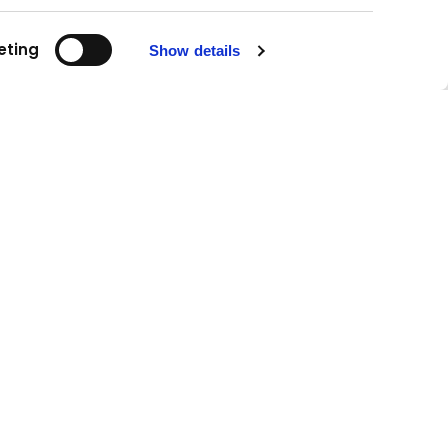
eting
Show details
Urmăriți-ne!