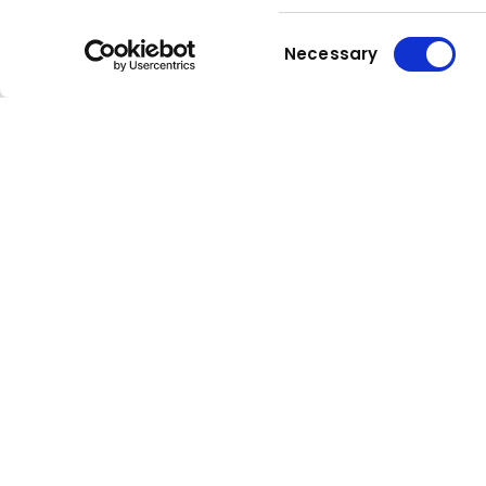
Consent
Necessary
Selection
Kuhn
Grupul
Macarale și sisteme de
Kuhn
manipulare
Rămâneți la curent!
Compan
Buletinul nostru informativ este cel
Despre Ku
mai comod mod de a fi la curent cu
Locații
ceea ce se întâmplă în lumea Kuhn.