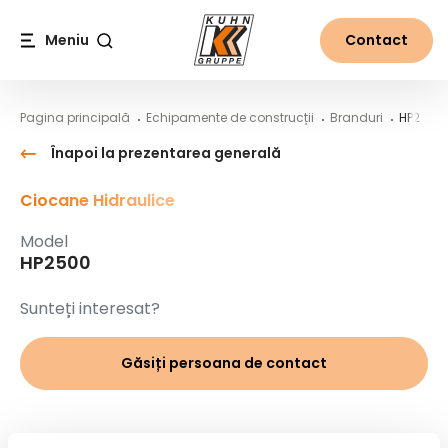
Table Of Content
HP2500
Conținut principal
Cuprins
Navigare principală
Meniu
Contact
Căutare
Pagina principală
Echipamente de construcții
Branduri
HP2500
Înapoi la prezentarea generală
Ciocane Hidraulice
Model
HP2500
Sunteți interesat?
Găsiți persoana de contact