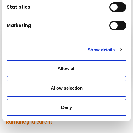
Statistics
Marketing
Kuhn
Macarale și sisteme de manipulare
Show details
Grupul
Allow all
Kuhn
Allow selection
Urmăriți-ne!
Deny
Rămâneți la curent!