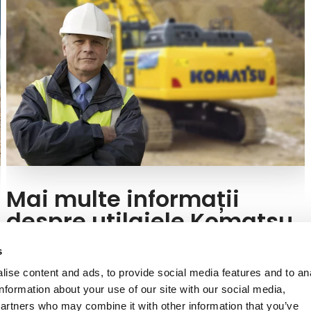
Mai multe informații
despre utilajele Komatsu
Aveți întrebări despre producătorul Komatsu sau
s
despre un anumit model? Nu ezitați să îi întrebați pe
ise content and ads, to provide social media features and to an
experții noștri!
information about your use of our site with our social media,
partners who may combine it with other information that you’ve