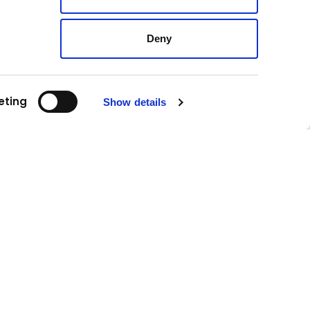
Deny
eting
Show details
Urmăriți-ne!