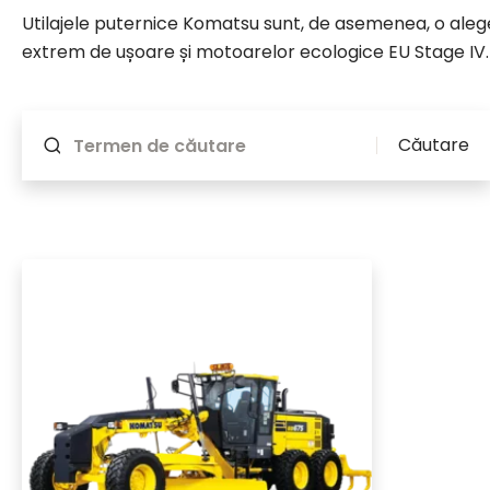
Utilajele puternice Komatsu sunt, de asemenea, o alege
extrem de ușoare și motoarelor ecologice EU Stage IV.
Se va reîncărca dacă se schimbă ceva
Căutare