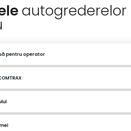
ele
autogrederelor
u
să pentru operator
r KOMTRAX
lui
amei