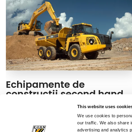
Echipamente de
construcții second hand
Vă gândiți să cumpărați un utilaj second hand? La
This website uses cookie
Kuhn, vă oferim echipamente Komatsu second hand
We use cookies to personal
în stare excelentă.
our traffic. We also share 
advertising and analytics 