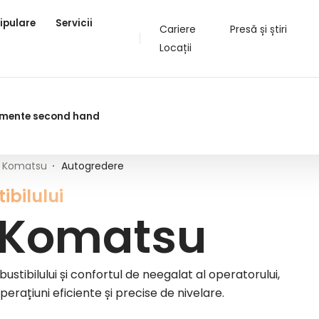
 autogrederele Komatsu de la Kuhn
ipulare
Servicii
Cariere
Presă și știri
Locații
pamente second hand
Komatsu
Autogredere
ibilului
 Komatsu
stibilului și confortul de neegalat al operatorului,
rațiuni eficiente și precise de nivelare.