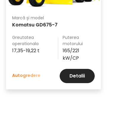
Marcă și model
Komatsu GD675-7
Greutatea
Puterea
operationala
motorului
17,35-19,22 t
165/221
kW/CP
Autogredere
Detalii