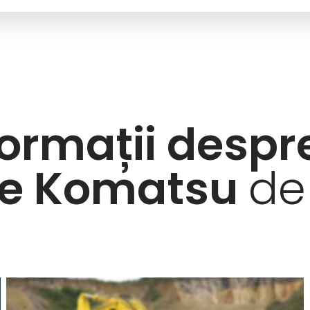
formații despr
le Komatsu
de