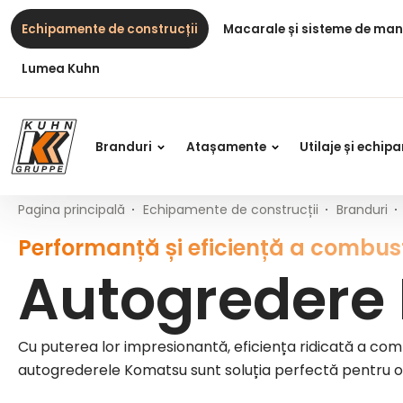
Table Of Content
Autogredere Komatsu
Avantajele autogrederelor Komatsu
Mai multe informații despre
Conținut principal
Cuprins
Navigare principală
Echipamente de construcții
Macarale și sisteme de man
Lumea Kuhn
Branduri
Atașamente
Utilaje și echi
Pagina principală
Echipamente de construcții
Branduri
Performanță și eficiență a combust
Autogredere
Cu puterea lor impresionantă, eficiența ridicată a combu
autogrederele Komatsu sunt soluția perfectă pentru ope