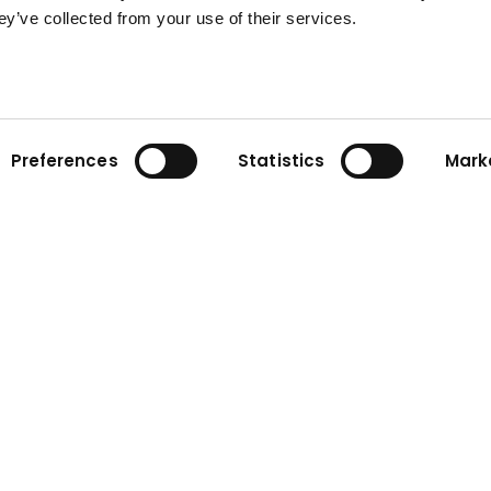
Contactați-ne acum!
ey’ve collected from your use of their services.
Preferences
Statistics
Mark
ia
Contact