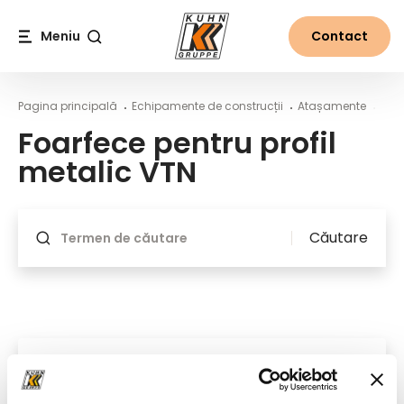
Table Of Content
Foarfece pentru profil metalic VTN
Conținut principal
Cuprins
Navigare principală
Meniu
Contact
Căutare
Pagina principală
Echipamente de construcții
Atașamente
VTN
Foarfece pentru profil
metalic VTN
Se va reîncărca dacă se schimbă ceva
Căutare