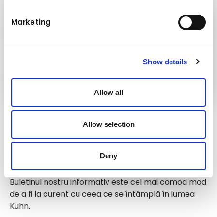
Kuhn
Marketing
Macarale și sisteme de manipulare
Show details
Grupul
Kuhn
Allow all
Urmăriți-ne!
Allow selection
Deny
Rămâneți la curent!
Buletinul nostru informativ este cel mai comod mod
de a fi la curent cu ceea ce se întâmplă în lumea
Kuhn.