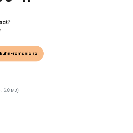
esat?
e
kuhn-romania.ro
F, 6.8 MB)