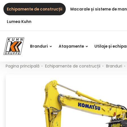
Table Of Content
PW190-11
Conținut principal
Cuprins
Navigare principală
Echipamente de construcții
Macarale și sisteme de man
Lumea Kuhn
Branduri
Atașamente
Utilaje și echi
Pagina principală
Echipamente de construcții
Branduri