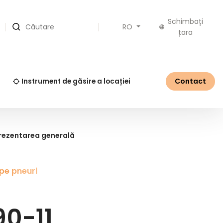
Schimbați
RO
Căutare
țara
Contact
Instrument de găsire a locației
prezentarea generală
pe pneuri
0-11