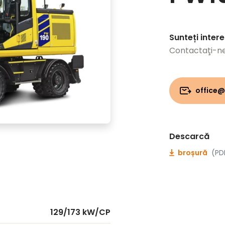
Sunteți inter
Contactaţi-n
office@
Descarcă
broșură
(PD
129/173 kW/CP