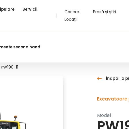
ipulare
Servicii
Cariere
Presă și știri
Locații
pamente second hand
PW190-11
Înapoi la 
Excavatoare 
Model
PW19