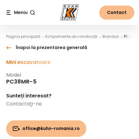
Table Of Content
PC38MR-5
Conținut principal
Cuprins
Navigare principală
Meniu
Contact
Căutare
Pagina principală
Echipamente de construcții
Branduri
PC38MR
Înapoi la prezentarea generală
Mini excavatoare
Model
PC38MR-5
Sunteți interesat?
Contactaţi-ne
office@kuhn-romania.ro