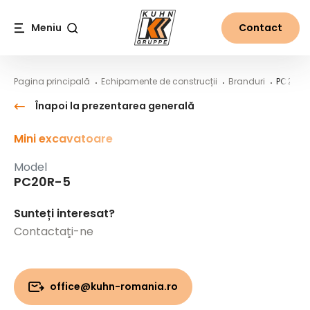
Table Of Content
PC20R-5
Conținut principal
Cuprins
Navigare principală
Meniu
Contact
Căutare
Pagina principală
Echipamente de construcții
Branduri
PC20R-
Înapoi la prezentarea generală
Mini excavatoare
Model
PC20R-5
Sunteți interesat?
Contactaţi-ne
office@kuhn-romania.ro