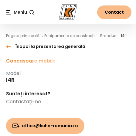
Table Of Content
I4R
Conținut principal
Cuprins
Navigare principală
Meniu
Contact
Căutare
Pagina principală
Echipamente de construcții
Branduri
I4R
Înapoi la prezentarea generală
Concasoare mobile
Model
I4R
Sunteți interesat?
Contactaţi-ne
office@kuhn-romania.ro