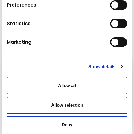
360 CP
Motor
Preferences
Greutate
56.000 kg
Statistics
Marketing
Show details
Kuhn
Macarale și sisteme de manipulare
Allow all
Grupul
Kuhn
Allow selection
Deny
Urmăriți-ne!