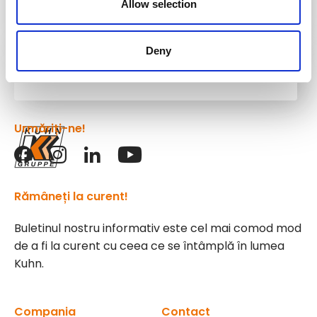
Allow selection
Macarale și sisteme de manipulare
Deny
Grupul
Kuhn
Urmăriți-ne!
Rămâneți la curent!
Buletinul nostru informativ este cel mai comod mod
de a fi la curent cu ceea ce se întâmplă în lumea
Kuhn.
Compania
Contact