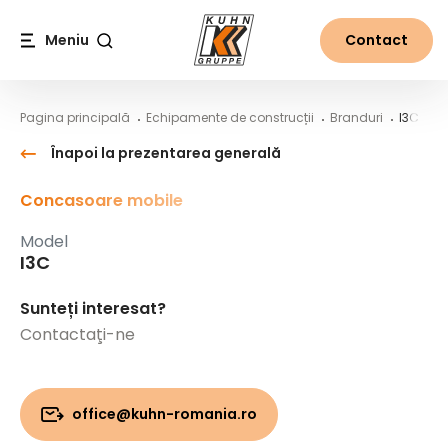
Table Of Content
I3C
Conținut principal
Cuprins
Navigare principală
Meniu
Contact
Căutare
Pagina principală
Echipamente de construcții
Branduri
I3C
Înapoi la prezentarea generală
Concasoare mobile
Model
I3C
Sunteți interesat?
Contactaţi-ne
office@kuhn-romania.ro