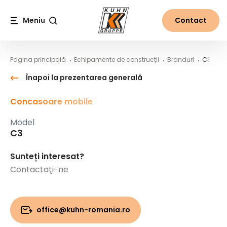
Table Of Content
C3
Conținut principal
Cuprins
Navigare principală
Meniu
Contact
Căutare
Pagina principală
Echipamente de construcții
Branduri
C3
Înapoi la prezentarea generală
Concasoare mobile
Model
C3
Sunteți interesat?
Contactaţi-ne
office@kuhn-romania.ro