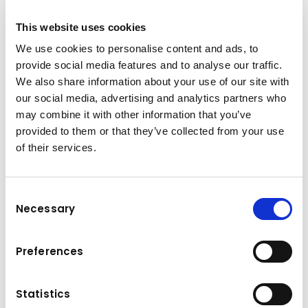
și prospere. Continuând să investim în tineri,
This website uses cookies
investim în viitorul României.
We use cookies to personalise content and ads, to
provide social media features and to analyse our traffic.
We also share information about your use of our site with
Vă invităm să aflați mai multe despre proiectele
our social media, advertising and analytics partners who
BookLand urmărindu-i pe rețelele sociale:
may combine it with other information that you’ve
provided to them or that they’ve collected from your use
Facebook:
of their services.
https://www.facebook.com/BookLandRomania
Instagram:
Consent
https://www.instagram.com/booklandromania
Necessary
Selection
TikTok:
https://www.tiktok.com/@booklandromania
Preferences
YouTube:
Statistics
https://www.youtube.com/c/BookLandRomania