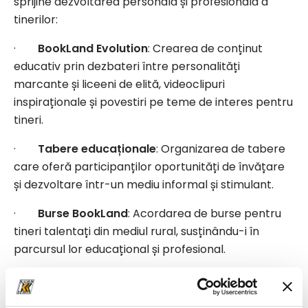
sprijine dezvoltarea personală și profesională a
tinerilor:
·
BookLand Evolution
: Crearea de conținut
educativ prin dezbateri între personalități
marcante și liceeni de elită, videoclipuri
inspiraționale și povestiri pe teme de interes pentru
tineri.
·
Tabere educaționale
: Organizarea de tabere
care oferă participanților oportunități de învățare
și dezvoltare într-un mediu informal și stimulant.
·
Burse BookLand
: Acordarea de burse pentru
tineri talentați din mediul rural, susținându-i în
parcursul lor educațional și profesional.
Educația este fundamentul unei societăți sănătoase