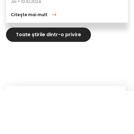
Joi
10.10.2024
Citeşte mai mult
Toate știrile dintr-o privire
Kuhn
Echipamente de construcții
Kuhn
Macarale și sisteme de manipulare