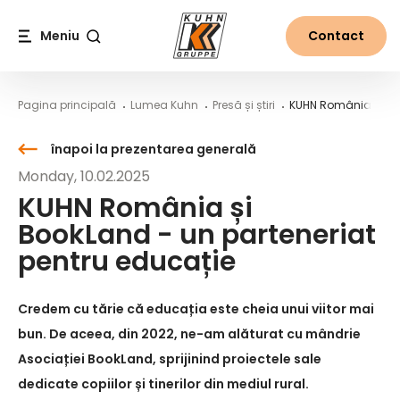
Table Of Content
KUHN România și BookLand - un parteneriat pentru educ
Știri din lumea Kuhn
Conținut principal
Cuprins
Navigare principală
Meniu
Contact
Căutare
Pagina principală
Lumea Kuhn
Presă și știri
KUHN România și Boo
înapoi la prezentarea generală
Monday, 10.02.2025
KUHN România și
BookLand - un parteneriat
pentru educație
Credem cu tărie că educația este cheia unui viitor mai
bun. De aceea, din 2022, ne-am alăturat cu mândrie
Asociației BookLand, sprijinind proiectele sale
dedicate copiilor și tinerilor din mediul rural.