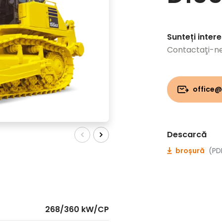
Sunteți inter
Contactaţi-n
office@
Descarcă
broșură
(PD
268/360 kW/CP