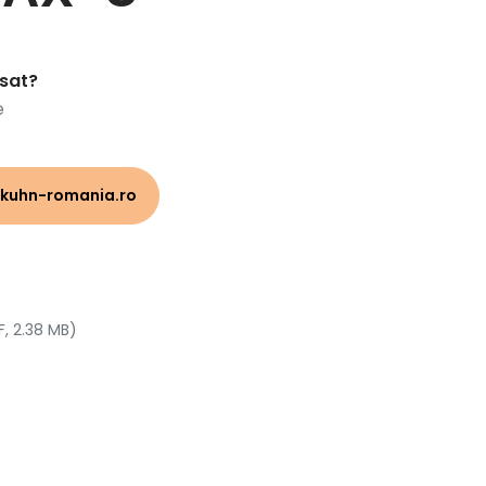
esat?
e
kuhn-romania.ro
F, 2.38 MB)