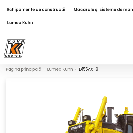
Table Of Content
D155AX-8
Conținut principal
Cuprins
Navigare principală
Echipamente de construcții
Macarale și sisteme de man
Lumea Kuhn
Pagina principală
Lumea Kuhn
D155AX-8