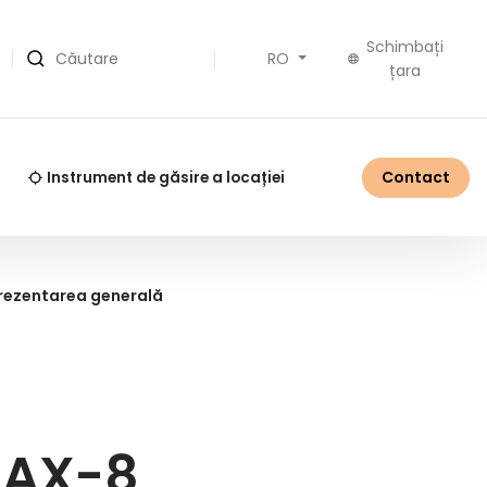
Schimbați
RO
Căutare
țara
Contact
Instrument de găsire a locației
prezentarea generală
5AX-8