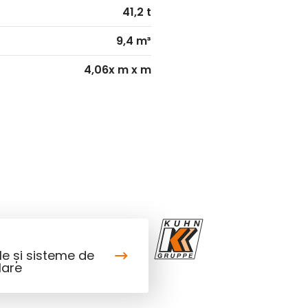
41,2 t
9,4 m³
4,06x m x m
e și sisteme de
lare