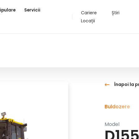
ipulare
Servicii
Cariere
Știri
Locații
Înapoi la 
Buldozere
Model
D15